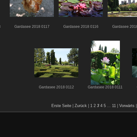
8
Gardasee 2018 0117
Gardasee 2018 0116
Gardasee 201
Gardasee 2018 0112
Gardasee 2018 0111
Erste Seite
|
Zurück
|
1
2
3
4
5
...
11
|
Vorwärts