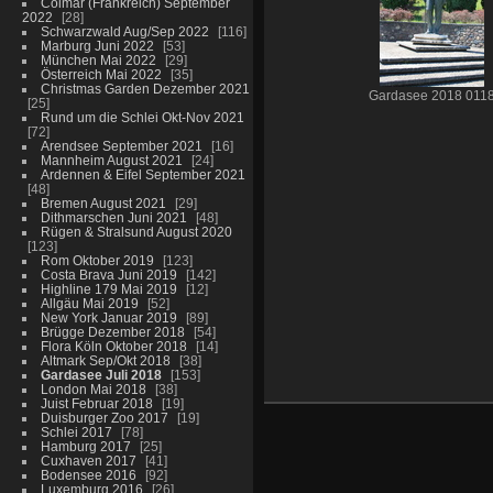
Colmar (Frankreich) September
2022
28
Schwarzwald Aug/Sep 2022
116
Marburg Juni 2022
53
München Mai 2022
29
Österreich Mai 2022
35
Christmas Garden Dezember 2021
Gardasee 2018 011
25
Rund um die Schlei Okt-Nov 2021
72
Arendsee September 2021
16
Mannheim August 2021
24
Ardennen & Eifel September 2021
48
Bremen August 2021
29
Dithmarschen Juni 2021
48
Rügen & Stralsund August 2020
123
Rom Oktober 2019
123
Costa Brava Juni 2019
142
Highline 179 Mai 2019
12
Allgäu Mai 2019
52
New York Januar 2019
89
Brügge Dezember 2018
54
Flora Köln Oktober 2018
14
Altmark Sep/Okt 2018
38
Gardasee Juli 2018
153
London Mai 2018
38
Juist Februar 2018
19
Duisburger Zoo 2017
19
Schlei 2017
78
Hamburg 2017
25
Cuxhaven 2017
41
Bodensee 2016
92
Luxemburg 2016
26