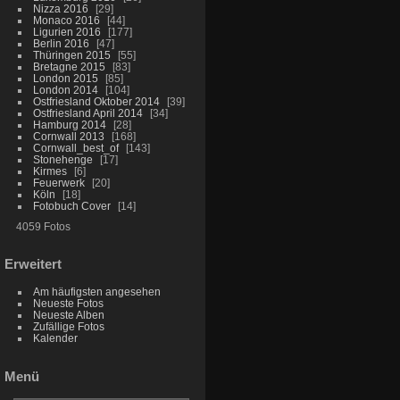
Nizza 2016
29
Monaco 2016
44
Ligurien 2016
177
Berlin 2016
47
Thüringen 2015
55
Bretagne 2015
83
London 2015
85
London 2014
104
Ostfriesland Oktober 2014
39
Ostfriesland April 2014
34
Hamburg 2014
28
Cornwall 2013
168
Cornwall_best_of
143
Stonehenge
17
Kirmes
6
Feuerwerk
20
Köln
18
Fotobuch Cover
14
4059 Fotos
Erweitert
Am häufigsten angesehen
Neueste Fotos
Neueste Alben
Zufällige Fotos
Kalender
Menü