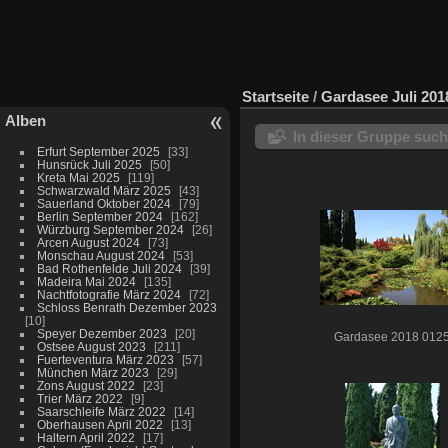
Startseite
/
Gardasee Juli 201
Alben
In dieser Gruppe suc
Erfurt September 2025
33
Hunsrück Juli 2025
50
Kreta Mai 2025
119
Schwarzwald März 2025
43
Sauerland Oktober 2024
79
Berlin September 2024
162
Würzburg September 2024
26
Arcen August 2024
73
Monschau August 2024
53
Bad Rothenfelde Juli 2024
39
Madeira Mai 2024
135
Nachtfotografie März 2024
72
Schloss Benrath Dezember 2023
10
Speyer Dezember 2023
20
Gardasee 2018 012
Ostsee August 2023
211
Fuerteventura März 2023
57
München März 2023
29
Zons August 2022
23
Trier März 2022
9
Saarschleife März 2022
14
Oberhausen April 2022
13
Haltern April 2022
17