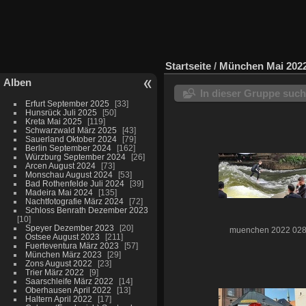
Startseite
/
München Mai 202
Alben
In dieser Gruppe suc
Erfurt September 2025
33
Hunsrück Juli 2025
50
Kreta Mai 2025
119
Schwarzwald März 2025
43
Sauerland Oktober 2024
79
Berlin September 2024
162
Würzburg September 2024
26
Arcen August 2024
73
Monschau August 2024
53
Bad Rothenfelde Juli 2024
39
Madeira Mai 2024
135
Nachtfotografie März 2024
72
Schloss Benrath Dezember 2023
10
Speyer Dezember 2023
20
muenchen 2022 02
Ostsee August 2023
211
Fuerteventura März 2023
57
München März 2023
29
Zons August 2022
23
Trier März 2022
9
Saarschleife März 2022
14
Oberhausen April 2022
13
Haltern April 2022
17