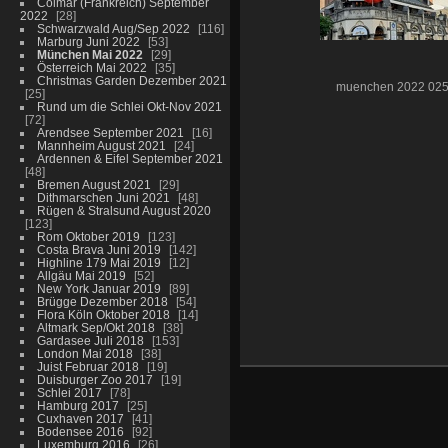
Colmar (Frankreich) September
2022
28
Schwarzwald Aug/Sep 2022
116
Marburg Juni 2022
53
München Mai 2022
29
Österreich Mai 2022
35
Christmas Garden Dezember 2021
muenchen 2022 02
25
Rund um die Schlei Okt-Nov 2021
72
Arendsee September 2021
16
Mannheim August 2021
24
Ardennen & Eifel September 2021
48
Bremen August 2021
29
Dithmarschen Juni 2021
48
Rügen & Stralsund August 2020
123
Rom Oktober 2019
123
Costa Brava Juni 2019
142
Highline 179 Mai 2019
12
Allgäu Mai 2019
52
New York Januar 2019
89
Brügge Dezember 2018
54
Flora Köln Oktober 2018
14
Altmark Sep/Okt 2018
38
Gardasee Juli 2018
153
London Mai 2018
38
Juist Februar 2018
19
Duisburger Zoo 2017
19
Schlei 2017
78
Hamburg 2017
25
Cuxhaven 2017
41
Bodensee 2016
92
Luxemburg 2016
26