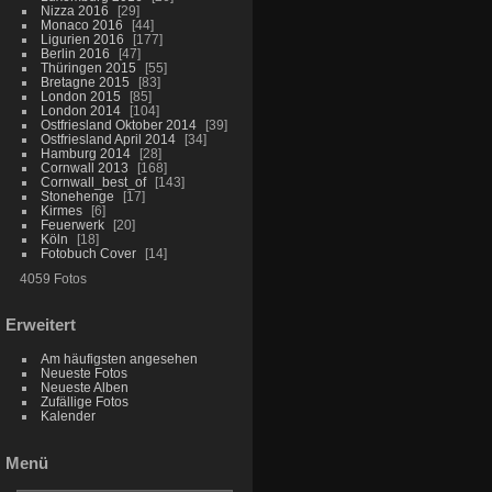
Nizza 2016
29
Monaco 2016
44
Ligurien 2016
177
Berlin 2016
47
Thüringen 2015
55
Bretagne 2015
83
London 2015
85
London 2014
104
Ostfriesland Oktober 2014
39
Ostfriesland April 2014
34
Hamburg 2014
28
Cornwall 2013
168
Cornwall_best_of
143
Stonehenge
17
Kirmes
6
Feuerwerk
20
Köln
18
Fotobuch Cover
14
4059 Fotos
Erweitert
Am häufigsten angesehen
Neueste Fotos
Neueste Alben
Zufällige Fotos
Kalender
Menü