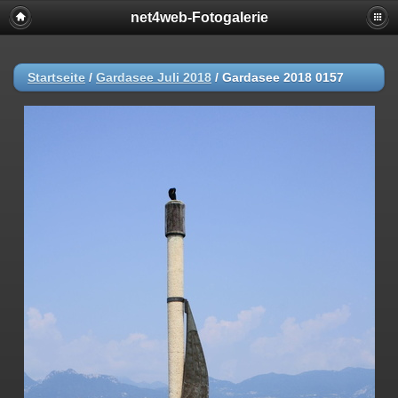
net4web-Fotogalerie
Startseite
/
Gardasee Juli 2018
/
Gardasee 2018 0157