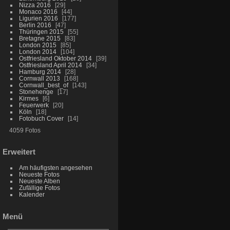
Nizza 2016
29
Monaco 2016
44
Ligurien 2016
177
Berlin 2016
47
Thüringen 2015
55
Bretagne 2015
83
London 2015
85
London 2014
104
Ostfriesland Oktober 2014
39
Ostfriesland April 2014
34
Hamburg 2014
28
Cornwall 2013
168
Cornwall_best_of
143
Stonehenge
17
Kirmes
6
Feuerwerk
20
Köln
18
Fotobuch Cover
14
4059 Fotos
Erweitert
Am häufigsten angesehen
Neueste Fotos
Neueste Alben
Zufällige Fotos
Kalender
Menü