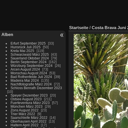
Startseite
/
Costa Brava Juni 
Alben
Erfurt September 2025
33
Hunsrück Juli 2025
50
Kreta Mai 2025
119
Schwarzwald März 2025
43
Sauerland Oktober 2024
79
Berlin September 2024
162
Würzburg September 2024
26
Arcen August 2024
73
Monschau August 2024
53
Bad Rothenfelde Juli 2024
39
Madeira Mai 2024
135
Nachtfotografie März 2024
72
Schloss Benrath Dezember 2023
10
Speyer Dezember 2023
20
Ostsee August 2023
211
Fuerteventura März 2023
57
München März 2023
29
Zons August 2022
23
Trier März 2022
9
Saarschleife März 2022
14
Oberhausen April 2022
13
Haltern April 2022
17