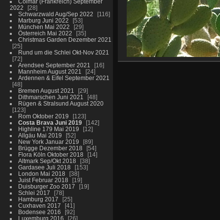
Colmar (Frankreich) September
2022
28
Schwarzwald Aug/Sep 2022
116
Marburg Juni 2022
53
München Mai 2022
29
Österreich Mai 2022
35
Christmas Garden Dezember 2021
25
Rund um die Schlei Okt-Nov 2021
72
Arendsee September 2021
16
Mannheim August 2021
24
Ardennen & Eifel September 2021
48
Bremen August 2021
29
Dithmarschen Juni 2021
48
Rügen & Stralsund August 2020
123
Rom Oktober 2019
123
Costa Brava Juni 2019
142
Highline 179 Mai 2019
12
Allgäu Mai 2019
52
New York Januar 2019
89
Brügge Dezember 2018
54
Flora Köln Oktober 2018
14
Altmark Sep/Okt 2018
38
Gardasee Juli 2018
153
London Mai 2018
38
Juist Februar 2018
19
Duisburger Zoo 2017
19
Schlei 2017
78
Hamburg 2017
25
Cuxhaven 2017
41
Bodensee 2016
92
Luxemburg 2016
26