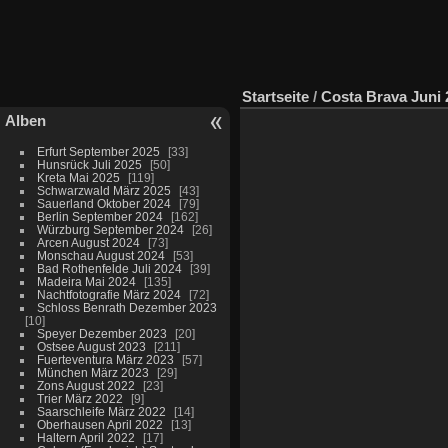
Startseite
/
Costa Brava Juni 
Alben
Erfurt September 2025
33
Hunsrück Juli 2025
50
Kreta Mai 2025
119
Schwarzwald März 2025
43
Sauerland Oktober 2024
79
Berlin September 2024
162
Würzburg September 2024
26
Arcen August 2024
73
Monschau August 2024
53
Bad Rothenfelde Juli 2024
39
Madeira Mai 2024
135
Nachtfotografie März 2024
72
Schloss Benrath Dezember 2023
10
Speyer Dezember 2023
20
Ostsee August 2023
211
Fuerteventura März 2023
57
München März 2023
29
Zons August 2022
23
Trier März 2022
9
Saarschleife März 2022
14
Oberhausen April 2022
13
Haltern April 2022
17