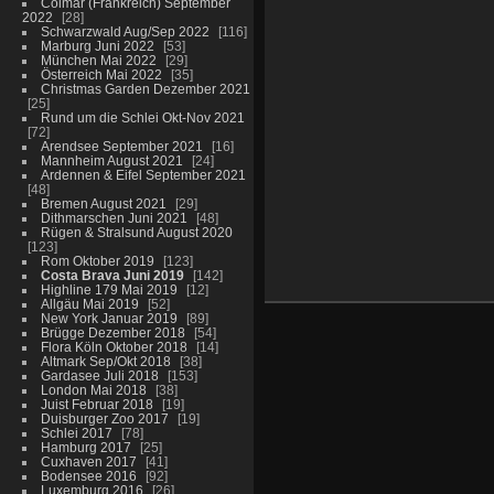
Colmar (Frankreich) September
2022
28
Schwarzwald Aug/Sep 2022
116
Marburg Juni 2022
53
München Mai 2022
29
Österreich Mai 2022
35
Christmas Garden Dezember 2021
25
Rund um die Schlei Okt-Nov 2021
72
Arendsee September 2021
16
Mannheim August 2021
24
Ardennen & Eifel September 2021
48
Bremen August 2021
29
Dithmarschen Juni 2021
48
Rügen & Stralsund August 2020
123
Rom Oktober 2019
123
Costa Brava Juni 2019
142
Highline 179 Mai 2019
12
Allgäu Mai 2019
52
New York Januar 2019
89
Brügge Dezember 2018
54
Flora Köln Oktober 2018
14
Altmark Sep/Okt 2018
38
Gardasee Juli 2018
153
London Mai 2018
38
Juist Februar 2018
19
Duisburger Zoo 2017
19
Schlei 2017
78
Hamburg 2017
25
Cuxhaven 2017
41
Bodensee 2016
92
Luxemburg 2016
26