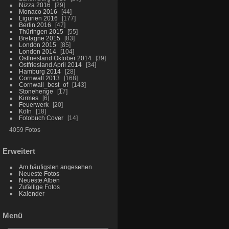
Nizza 2016
29
Monaco 2016
44
Ligurien 2016
177
Berlin 2016
47
Thüringen 2015
55
Bretagne 2015
83
London 2015
85
London 2014
104
Ostfriesland Oktober 2014
39
Ostfriesland April 2014
34
Hamburg 2014
28
Cornwall 2013
168
Cornwall_best_of
143
Stonehenge
17
Kirmes
6
Feuerwerk
20
Köln
18
Fotobuch Cover
14
4059 Fotos
Erweitert
Am häufigsten angesehen
Neueste Fotos
Neueste Alben
Zufällige Fotos
Kalender
Menü