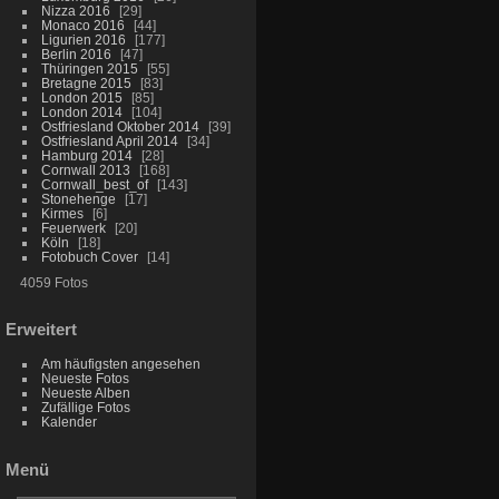
Nizza 2016
29
Monaco 2016
44
Ligurien 2016
177
Berlin 2016
47
Thüringen 2015
55
Bretagne 2015
83
London 2015
85
London 2014
104
Ostfriesland Oktober 2014
39
Ostfriesland April 2014
34
Hamburg 2014
28
Cornwall 2013
168
Cornwall_best_of
143
Stonehenge
17
Kirmes
6
Feuerwerk
20
Köln
18
Fotobuch Cover
14
4059 Fotos
Erweitert
Am häufigsten angesehen
Neueste Fotos
Neueste Alben
Zufällige Fotos
Kalender
Menü