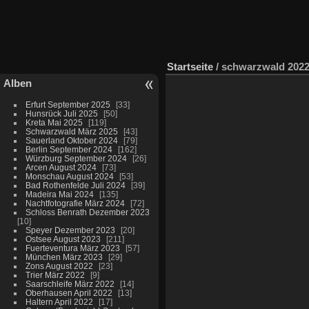
Startseite
/
schwarzwald 2022
Alben
Erfurt September 2025
33
Hunsrück Juli 2025
50
Kreta Mai 2025
119
Schwarzwald März 2025
43
Sauerland Oktober 2024
79
Berlin September 2024
162
Würzburg September 2024
26
Arcen August 2024
73
Monschau August 2024
53
Bad Rothenfelde Juli 2024
39
Madeira Mai 2024
135
Nachtfotografie März 2024
72
Schloss Benrath Dezember 2023
10
Speyer Dezember 2023
20
Ostsee August 2023
211
Fuerteventura März 2023
57
München März 2023
29
Zons August 2022
23
Trier März 2022
9
Saarschleife März 2022
14
Oberhausen April 2022
13
Haltern April 2022
17