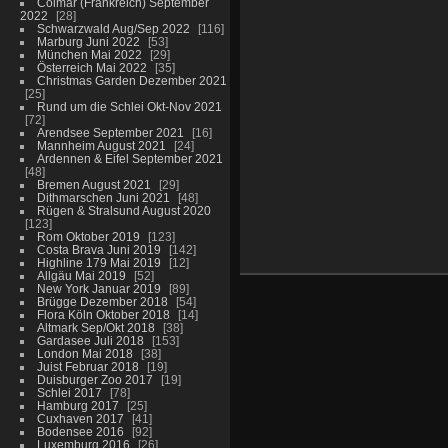
Colmar (Frankreich) September
2022
28
Schwarzwald Aug/Sep 2022
116
Marburg Juni 2022
53
München Mai 2022
29
Österreich Mai 2022
35
Christmas Garden Dezember 2021
25
Rund um die Schlei Okt-Nov 2021
72
Arendsee September 2021
16
Mannheim August 2021
24
Ardennen & Eifel September 2021
48
Bremen August 2021
29
Dithmarschen Juni 2021
48
Rügen & Stralsund August 2020
123
Rom Oktober 2019
123
Costa Brava Juni 2019
142
Highline 179 Mai 2019
12
Allgäu Mai 2019
52
New York Januar 2019
89
Brügge Dezember 2018
54
Flora Köln Oktober 2018
14
Altmark Sep/Okt 2018
38
Gardasee Juli 2018
153
London Mai 2018
38
Juist Februar 2018
19
Duisburger Zoo 2017
19
Schlei 2017
78
Hamburg 2017
25
Cuxhaven 2017
41
Bodensee 2016
92
Luxemburg 2016
26