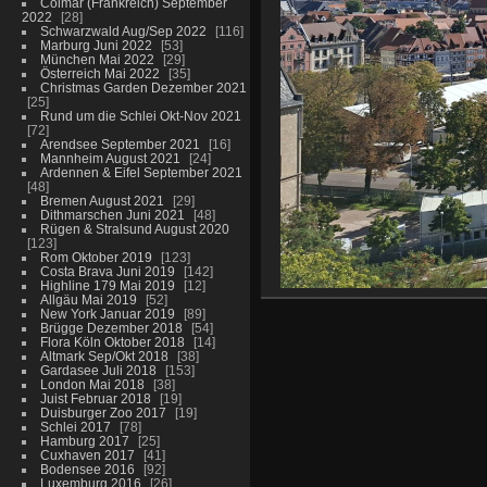
Colmar (Frankreich) September
2022
28
Schwarzwald Aug/Sep 2022
116
Marburg Juni 2022
53
München Mai 2022
29
Österreich Mai 2022
35
Christmas Garden Dezember 2021
25
Rund um die Schlei Okt-Nov 2021
72
Arendsee September 2021
16
Mannheim August 2021
24
Ardennen & Eifel September 2021
48
Bremen August 2021
29
Dithmarschen Juni 2021
48
Rügen & Stralsund August 2020
123
Rom Oktober 2019
123
Costa Brava Juni 2019
142
Highline 179 Mai 2019
12
Allgäu Mai 2019
52
New York Januar 2019
89
Brügge Dezember 2018
54
Flora Köln Oktober 2018
14
Altmark Sep/Okt 2018
38
Gardasee Juli 2018
153
London Mai 2018
38
Juist Februar 2018
19
Duisburger Zoo 2017
19
Schlei 2017
78
Hamburg 2017
25
Cuxhaven 2017
41
Bodensee 2016
92
Luxemburg 2016
26