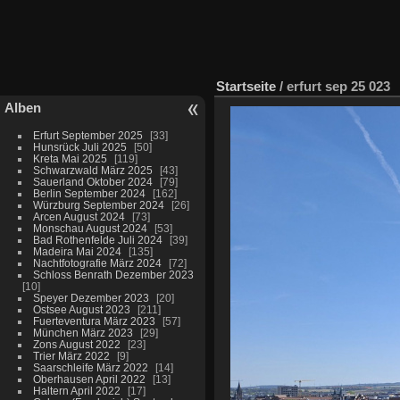
Startseite
/
erfurt sep 25 023
Alben
Erfurt September 2025
33
Hunsrück Juli 2025
50
Kreta Mai 2025
119
Schwarzwald März 2025
43
Sauerland Oktober 2024
79
Berlin September 2024
162
Würzburg September 2024
26
Arcen August 2024
73
Monschau August 2024
53
Bad Rothenfelde Juli 2024
39
Madeira Mai 2024
135
Nachtfotografie März 2024
72
Schloss Benrath Dezember 2023
10
Speyer Dezember 2023
20
Ostsee August 2023
211
Fuerteventura März 2023
57
München März 2023
29
Zons August 2022
23
Trier März 2022
9
Saarschleife März 2022
14
Oberhausen April 2022
13
Haltern April 2022
17