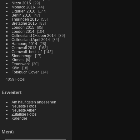
Nizza 2016
29
Monaco 2016
44
Ligurien 2016
177
Berlin 2016
47
Thüringen 2015
55
Bretagne 2015
83
London 2015
85
London 2014
104
Ostfriesland Oktober 2014
39
Ostfriesland April 2014
34
Hamburg 2014
28
Cornwall 2013
168
Cornwall_best_of
143
Stonehenge
17
Kirmes
6
Feuerwerk
20
Köln
18
Fotobuch Cover
14
4059 Fotos
Erweitert
Am häufigsten angesehen
Neueste Fotos
Neueste Alben
Zufällige Fotos
Kalender
Menü