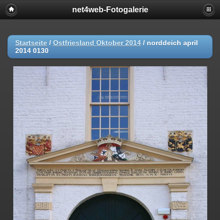
net4web-Fotogalerie
Startseite
/
Ostfriesland Oktober 2014
/
norddeich april
2014 0130