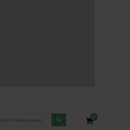
0
- 0,00€