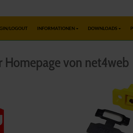
GIN/LOGOUT
INFORMATIONEN
DOWNLOADS
P
r Homepage von net4web