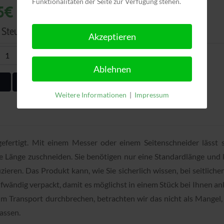
Funktionalitäten der Seite zur Verfügung stehen.
5€
Steuer:
2,90€
Akzeptieren
+
in den Warenkorb legen
Ablehnen
Weitere Informationen
|
Impressum
 gefertigt. Mit einem Messer oder einem Seitenschneider lässt s
hte Länge zuschneiden. Sie benötigen nur eine Standardlänge und
zieren. Das Produkt kann, wie Sie sicherlich wissen, bei seitlich
ufwändig verpackt, damit es möglichst in einem Stück bei Ihnen a
beim Transport durchbrechen, betrachten wir das nicht als Mangel,
assen.