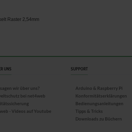
nkelt Raster 2,54mm
ER UNS
SUPPORT
sagen wir über uns?
Arduino & Raspberry Pi
ltschutz bei net4web
Konformitätserklärungen
itätssicherung
Bedienungsanleitungen
web - Videos auf Youtube
Tipps & Tricks
Downloads zu Büchern