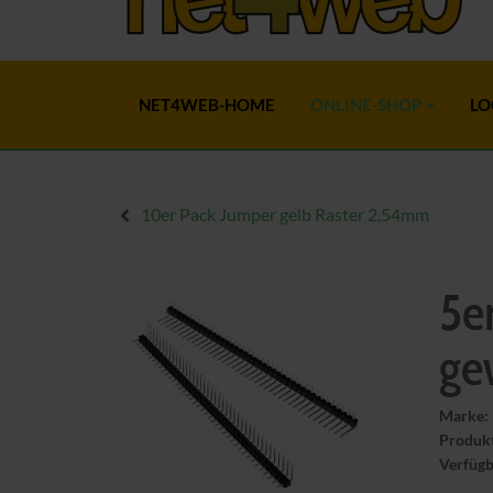
NET4WEB-HOME
ONLINE-SHOP
LO
10er Pack Jumper gelb Raster 2,54mm
5er
ge
Marke:
Produk
Verfügb