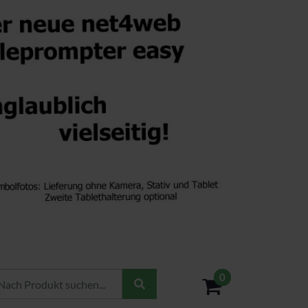
0
- 0,00€