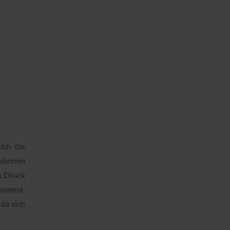
ich die
 können
en Druck
nkommt.
 da sich