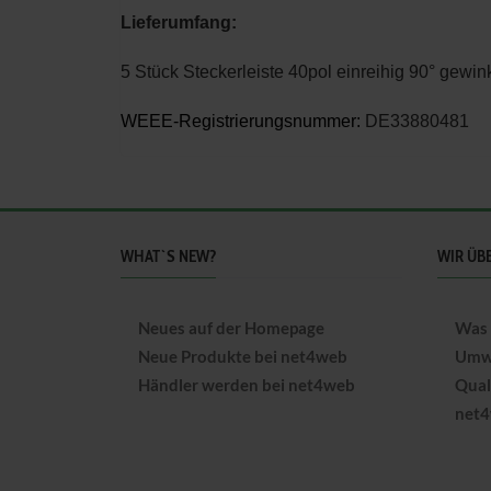
Lieferumfang:
5 Stück Steckerleiste 40pol einreihig 90° gewi
WEEE-Registrierungsnummer:
DE33880481
WHAT`S NEW?
WIR ÜB
Neues auf der Homepage
Was 
Neue Produkte bei net4web
Umwe
Händler werden bei net4web
Qual
net4