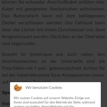
können Sie entweder Anschlußkabel anlöten oder
Kabel mit geeigneten Steckschuhen aufschieben.
Das Batteriefach kann mit dem beiliegenden
Deckel verschlossen werden. Das Gehäuse kann
über vier Löcher mit einem Durchmesser von 3mm
festgeschraubt werden. Die Ecken an der Oberseite
sind abgerundet.
Sowohl im Innenraum wie auch neben den
Anschlusslaschen an der Unterseite sind die
Polaritäten mit + und - gekennzeichnet. Achten Sie
bei der Inbetriebnahme Ihrer Komponenten immer
auf die richtige Polarität.
Wir benutzen Cookies
Spezifikationen:
Wir nutzen Cookies auf unserer Website. Einige von
ihnen sind essenziell für den Betrieb der Seite, während
Material: ABS-Kunststoff
andere uns helfen, diese Website und die