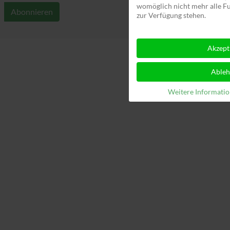
womöglich nicht mehr alle Fu
zur Verfügung stehen.
Akzept
Able
Weitere Informati