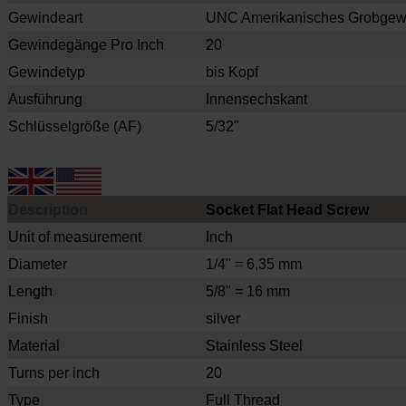
Gewindeart
UNC Amerikanisches Grobgew
Gewindegänge Pro Inch
20
Gewindetyp
bis Kopf
Ausführung
Innensechskant
Schlüsselgröße (AF)
5/32"
Description
Socket Flat Head Screw
Unit of measurement
Inch
Diameter
1/4" = 6,35 mm
Length
5/8" = 16 mm
Finish
silver
Material
Stainless Steel
Turns per inch
20
Type
Full Thread