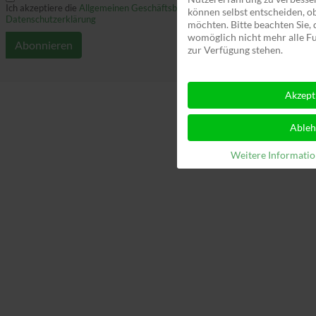
Ich akzeptiere die
Allgemeinen Geschäftsbedingungen
und die
können selbst entscheiden, ob
Datenschutzerklärung
möchten. Bitte beachten Sie,
womöglich nicht mehr alle Fu
zur Verfügung stehen.
Akzept
Able
Weitere Informati