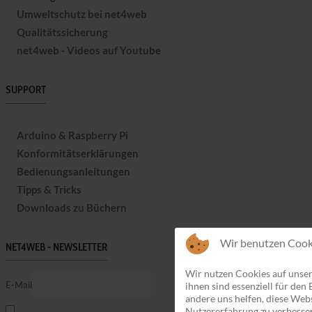
Umweltschutz bei net4web
Qualitätssicherung
net4web - Videos auf Youtube
SUPPORT
Arduino & Raspberry Pi
Konformitätserklärungen
Bedienungsanleitungen
Tipps & Tricks
Downloads zu Büchern
Wir benutzen Cook
NET4WEB - NEWSLETTER
Wir nutzen Cookies auf unser
E-Mail
ihnen sind essenziell für den
andere uns helfen, diese Webs
Nutzererfahrung zu verbesser