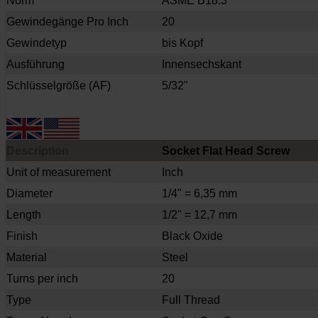
Norm
ASME B18.3
Gewindegänge Pro Inch
20
Gewindetyp
bis Kopf
Ausführung
Innensechskant
Schlüsselgröße (AF)
5/32"
Description
Socket Flat Head Screw
Unit of measurement
Inch
Diameter
1/4" = 6,35 mm
Length
1/2" = 12,7 mm
Finish
Black Oxide
Material
Steel
Turns per inch
20
Type
Full Thread