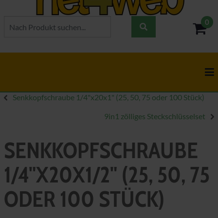
0
- 0,
Senkkopfschraube 1/4"x20x1" (25, 50, 75 oder 100 Stück)
9in1 zölliges Steckschlüsselset
SENKKOPFSCHRAUBE
1/4"X20X1/2" (25, 50, 75
ODER 100 STÜCK)