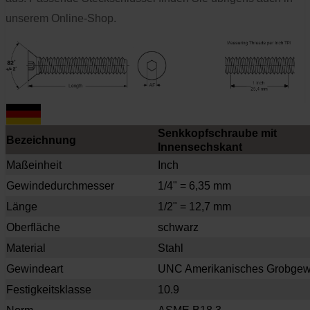
unserem Online-Shop.
Senkkopfschraube mit
Bezeichnung
Innensechskant
Maßeinheit
Inch
Gewindedurchmesser
1/4" = 6,35 mm
Länge
1/2" = 12,7 mm
Oberfläche
schwarz
Material
Stahl
Gewindeart
UNC Amerikanisches Grobgew
Festigkeitsklasse
10.9