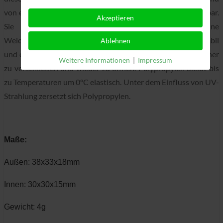
von empfindlichen Kleinteilen. Die Box ist vielseitig einsetzbar.
Akzeptieren
Sie besteht zu 100% aus Polypropylen, enthält keine
Weichmacher und ist daher auch lebensmittelecht. Sie ist stabil
Ablehnen
und etwas elastisch, wiederverwendbar, leicht und doch sicher
Weitere Informationen
|
Impressum
zu verschließen und wieder zu öffnen.
Polypropylen bleibt bis
zu Temperaturen um 0°C elastisch. Unter dem Einfluss von UV-
Strahlung zersetzt sich Polypropylen.
Maße:
Außen: 38x33x18mm
Innen: 30x30x15mm
Gewicht: 4g