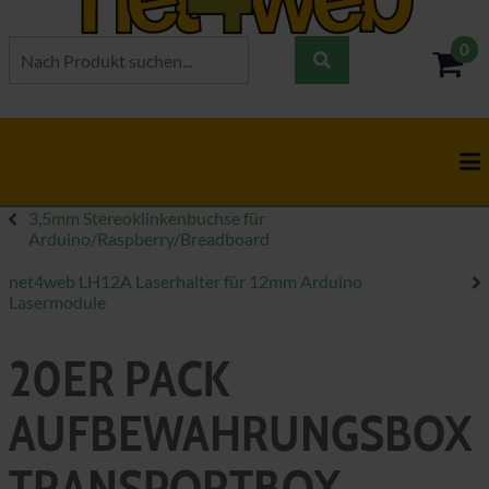
0
- 0,
3,5mm Stereoklinkenbuchse für
Arduino/Raspberry/Breadboard
net4web LH12A Laserhalter für 12mm Arduino
Lasermodule
20ER PACK
AUFBEWAHRUNGSBOX
TRANSPORTBOX