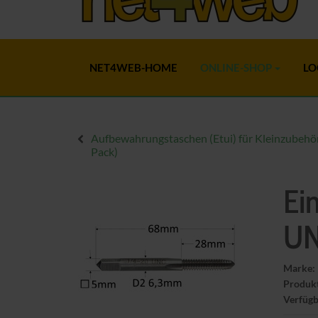
NET4WEB-HOME
ONLINE-SHOP
LO
Aufbewahrungstaschen (Etui) für Kleinzubehör
Pack)
Ei
UN
Marke:
Produk
Verfügb