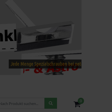
0
- 0,00€