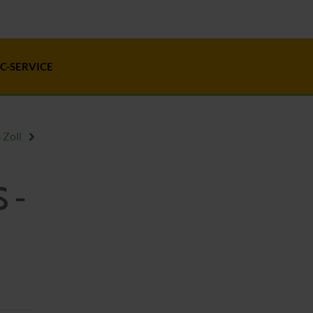
C-SERVICE
 Zoll
S -