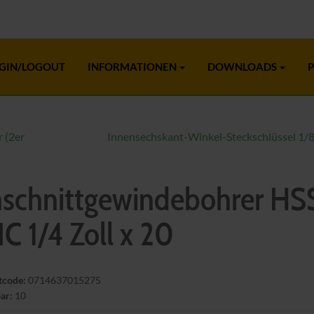
GIN/LOGOUT
INFORMATIONEN
DOWNLOADS
P
 (2er
Innensechskant-Winkel-Steckschlüssel 1/8
nschnittgewindebohrer HS
C 1/4 Zoll x 20
tcode:
0714637015275
ar:
10