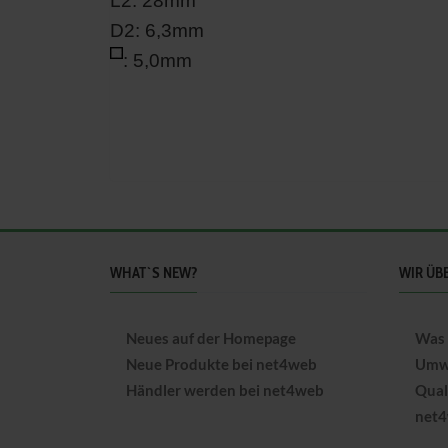
L2: 28mm
D2: 6,3mm
: 5,0mm
WHAT`S NEW?
WIR ÜB
Neues auf der Homepage
Was 
Neue Produkte bei net4web
Umwe
Händler werden bei net4web
Qual
net4