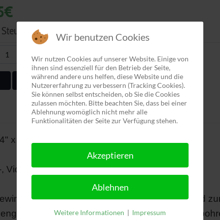
5€
Steuer:
4,58€
Wir benutzen Cookies
+
in den Warenkorb legen
Wir nutzen Cookies auf unserer Website. Einige von
ihnen sind essenziell für den Betrieb der Seite,
während andere uns helfen, diese Website und die
Nutzererfahrung zu verbessern (Tracking Cookies).
Sie können selbst entscheiden, ob Sie die Cookies
zulassen möchten. Bitte beachten Sie, dass bei einer
Ablehnung womöglich nicht mehr alle
Funktionalitäten der Seite zur Verfügung stehen.
4" x 20
Akzeptieren
, Video- und Astrobereich.
Ablehnen
ewindebohrer vor allem für den Einsatz per Hand zu
Innengewinden. Er kann aber auch als Maschinenbohr
Weitere Informationen
|
Impressum